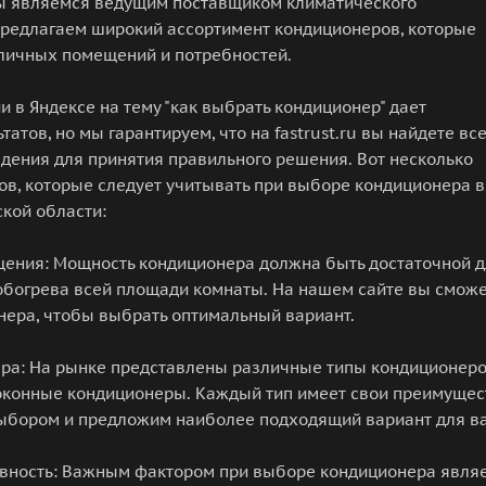
ы являемся ведущим поставщиком климатического
предлагаем широкий ассортимент кондиционеров, которые
зличных помещений и потребностей.
 в Яндексе на тему "как выбрать кондиционер" дает
атов, но мы гарантируем, что на fastrust.ru вы найдете вс
дения для принятия правильного решения. Вот несколько
в, которые следует учитывать при выборе кондиционера в
кой области:
щения: Мощность кондиционера должна быть достаточной 
обогрева всей площади комнаты. На нашем сайте вы смож
нера, чтобы выбрать оптимальный вариант.
ера: На рынке представлены различные типы кондиционеро
оконные кондиционеры. Каждый тип имеет свои преимущес
выбором и предложим наиболее подходящий вариант для в
ивность: Важным фактором при выборе кондиционера являе