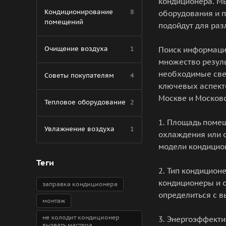
кондиционера. М
Кондиционирование
8
оборудования и 
помещений
подойдут для ра
Очищение воздуха
1
Поиск информации
множество результ
необходимые све
Советы покупателям
4
ключевых аспекто
Москве и Московс
Тепловое оборудование
2
1. Площадь поме
Увлажнение воздуха
1
охлаждения или 
модели кондицио
Теги
2. Тип кондицион
кондиционеры и 
заправка кондиционера
определиться с 
монтаж
не холодит кондиционер
3. Энергоэффект
вызвать мастера