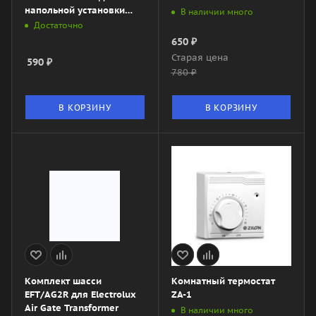
напольной установки
В наличии много
конвектора AIR PLINTH
Достаточно
650
₽
Старая цена
590
₽
780
₽
В КОРЗИНУ
В КОРЗИНУ
Комплект шасси
Комнатный термостат
EFT/AG2R для Electrolux
ZA-1
Air Gate Transformer
В наличии много