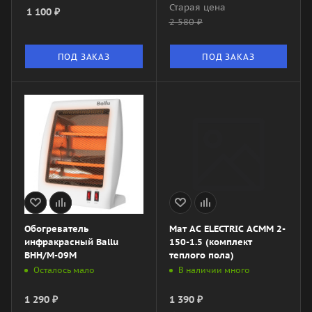
Старая цена
1 100
₽
2 580
₽
ПОД ЗАКАЗ
ПОД ЗАКАЗ
Обогреватель
Мат AC ELECTRIC ACMM 2-
инфракрасный Ballu
150-1.5 (комплект
BHH/M-09M
теплого пола)
Осталось мало
В наличии много
1 290
₽
1 390
₽