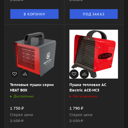
В КОРЗИНУ
ПОД ЗАКАЗ
Тепловые пушки серии
Пушка тепловая AC
HEAT BOX
Electric ACE-HC3
Достаточно
Нет в наличии
1 750
₽
1 790
₽
Старая цена
Старая цена
2 100
₽
2 150
₽