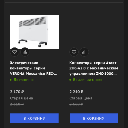
Электрические
Конвекторы серии Атлет
конвекторы серии
ZHC-A2.0 с механическим
VERONA Meccanico REC-
управлением ZHC-1000
V1000M
A2.0
Достаточно
В наличии много
2 170
₽
2 210
₽
Старая цена
Старая цена
2 610
₽
2 660
₽
В КОРЗИНУ
В КОРЗИНУ