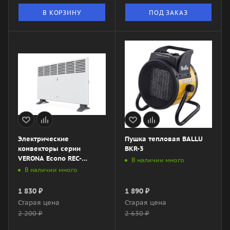
В КОРЗИНУ
ПОД ЗАКАЗ
Электрические
Пушка тепловая BALLU
конвекторы серии
BKR-3
VERONA Econo REC-
В наличии много
VE1000M
В наличии много
1 830
₽
1 890
₽
Старая цена
Старая цена
2 200
₽
2 630
₽