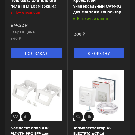
Подложка для теплого
Кронштейн
пола ППЭ 1х3м (3кв.м.)
универсальный CWM-02
для монтажа конвектора
Нет в наличии
на стену
В наличии много
374.52
₽
Старая цена
390
₽
360
₽
ПОД ЗАКАЗ
В КОРЗИНУ
Комплект опор AIR
Терморегулятор AC
PLINTH PRO EFP для
ELECTRIC ACT-16