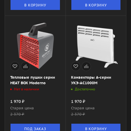
В КОРЗИНУ
В КОРЗИНУ
Тепловые пушки серии
Конвекторы А-серии
HEAT BOX Moderno
УКЭ-AС1000М
Нет в наличии
Достаточно
1 970
₽
1 970
₽
Старая цена
Старая цена
2 370
₽
2 370
₽
ПОД ЗАКАЗ
В КОРЗИНУ