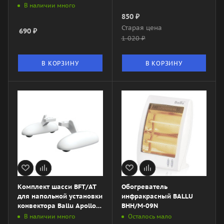
В наличии много
850
₽
Старая цена
690
₽
1 020
₽
В КОРЗИНУ
В КОРЗИНУ
Комплект шасси BFT/AT
Обогреватель
для напольной установки
инфракрасный BALLU
конвектора Ballu Apollo
BHH/M-09N
Transformer
В наличии много
Осталось мало