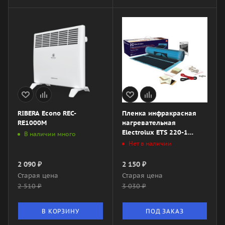
RIBERA Econo REC-
Пленка инфракрасная
RE1000M
нагревательная
Electrolux ETS 220-1
В наличии много
(комплект теплого пола)
Нет в наличии
2 090
₽
2 150
₽
Старая цена
Старая цена
2 510
₽
3 030
₽
В КОРЗИНУ
ПОД ЗАКАЗ