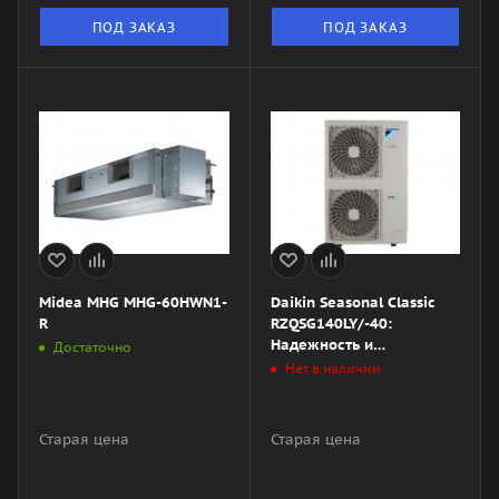
ПОД ЗАКАЗ
ПОД ЗАКАЗ
Midea MHG MHG-60HWN1-
Daikin Seasonal Classic
R
RZQSG140LY/-40:
Надежность и
Достаточно
эффективность в одном
Нет в наличии
устройстве
Старая цена
Старая цена