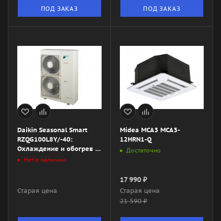
ПОД ЗАКАЗ
ПОД ЗАКАЗ
Daikin Seasonal Smart
Midea MCA3 MCA3-
RZQG100L8Y/-40:
12HRN1-Q
Охлаждение и обогрев с
Достаточно
интеллектуальным
Нет в наличии
управлением
17 990
₽
Старая цена
Старая цена
21 590
₽