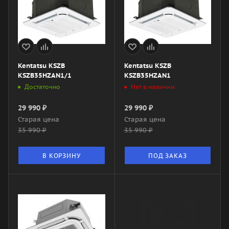
Kentatsu KSZB
Kentatsu KSZB
KSZB35HZAN1/1
KSZB35HZAN1
Достаточно
Нет в наличии
29 990
₽
29 990
₽
Старая цена
Старая цена
35 990
₽
35 990
₽
В КОРЗИНУ
ПОД ЗАКАЗ