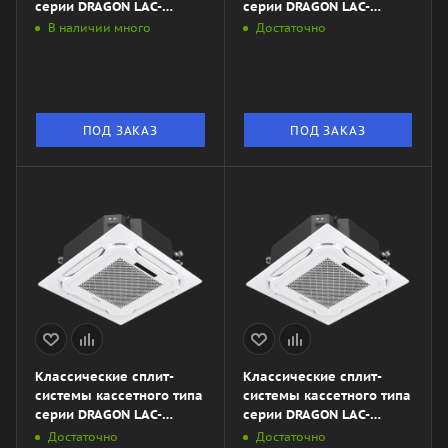
серии DRAGON LAC-
серии DRAGON LAC-
DR105HP.C01\/S\/Pan DR-
DR70HP.C01\/S\/Pan DR-
В наличии много
Достаточно
4LY\/LAC-DR105HP.01\/U
4LY\/LAC-DR70HP.01\/U
ПОД ЗАКАЗ
ПОД ЗАКАЗ
Классические сплит-
Классические сплит-
системы кассетного типа
системы кассетного типа
серии DRAGON LAC-
серии DRAGON LAC-
DR55HP.C01\/S\/Pan DR-
DR35HP.C01\/S\/Pan DR-
Достаточно
Достаточно