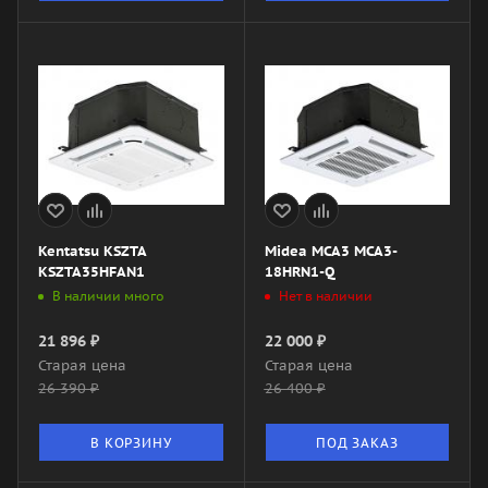
Kentatsu KSZTA
Midea MCA3 MCA3-
KSZTA35HFAN1
18HRN1-Q
В наличии много
Нет в наличии
21 896
₽
22 000
₽
Старая цена
Старая цена
26 390
₽
26 400
₽
В КОРЗИНУ
ПОД ЗАКАЗ