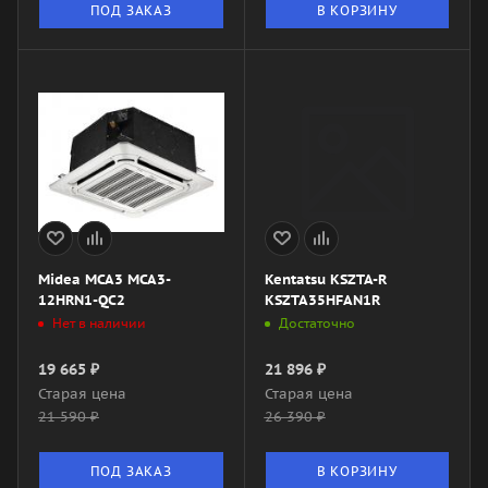
ПОД ЗАКАЗ
В КОРЗИНУ
Midea MCA3 MCA3-
Kentatsu KSZTA-R
12HRN1-QC2
KSZTA35HFAN1R
Нет в наличии
Достаточно
19 665
₽
21 896
₽
Старая цена
Старая цена
21 590
₽
26 390
₽
ПОД ЗАКАЗ
В КОРЗИНУ