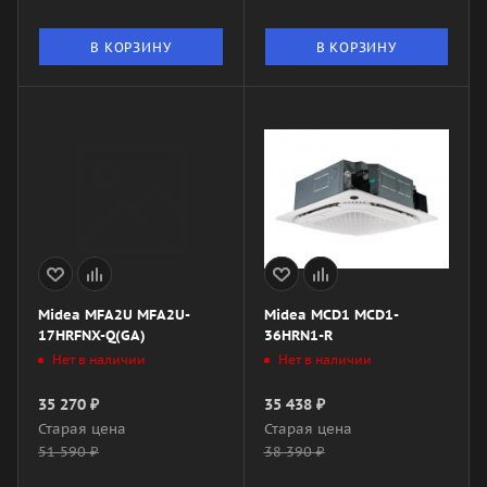
В КОРЗИНУ
В КОРЗИНУ
Midea MFA2U MFA2U-
Midea MCD1 MCD1-
17HRFNX-Q(GA)
36HRN1-R
Нет в наличии
Нет в наличии
35 270
₽
35 438
₽
Старая цена
Старая цена
51 590
₽
38 390
₽