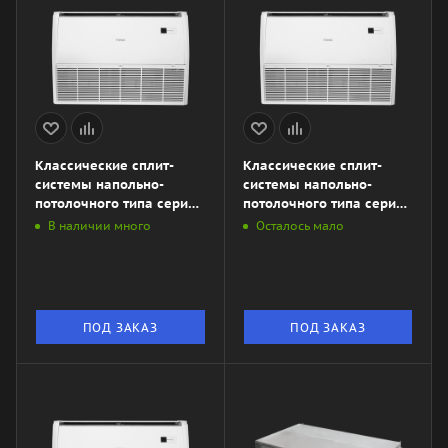
Классические сплит-
Классические сплит-
системы напольно-
системы напольно-
потолочного типа серии
потолочного типа серии
DRAGON LAC-
DRAGON LAC-
В наличии много
Осталось мало
DR105HP.F01\/S\/LAC-
DR70HP.F01\/S\/LAC-
DR105HP.01\/U
DR70HP.01\/U
ПОД ЗАКАЗ
ПОД ЗАКАЗ