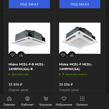
ПОД ЗАКАЗ
ПОД ЗАКАЗ
Midea MCD1-F-B MCD1-
Midea MCD1-F MCD1-
24HRFNX(GA)-B
24HRFNX(GA)
Достаточно
В наличии много
35 856
₽
35 856
₽
Старая цена
Старая цена
41 990
₽
41 990
₽
Главная
Кабинет
Корзина
Избранные
Каталог
В КОРЗИНУ
В КОРЗИНУ