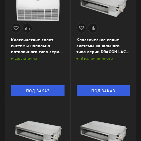
Классические сплит-
Классические сплит-
системы напольно-
системы канального
потолочного типа серии
типа серии DRAGON LAC-
DRAGON LAC-
DR165HP.D01\/S\/LAC-
Достаточно
В наличии много
DR55HP.F01\/S\/LAC-
DR165HP.01\/U
DR55HP.01\/U
ПОД ЗАКАЗ
ПОД ЗАКАЗ