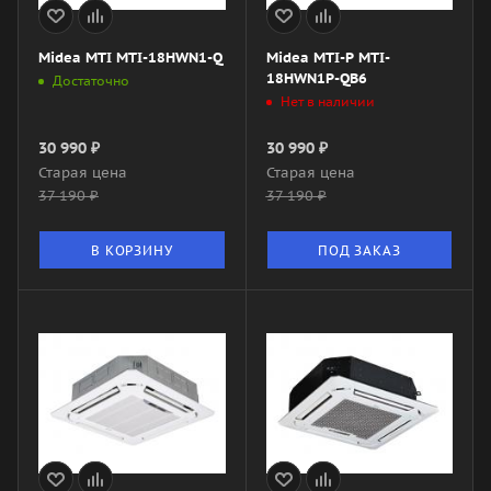
Midea MTI MTI-18HWN1-Q
Midea MTI-P MTI-
18HWN1P-QB6
Достаточно
Нет в наличии
30 990
₽
30 990
₽
Старая цена
Старая цена
37 190
₽
37 190
₽
В КОРЗИНУ
ПОД ЗАКАЗ