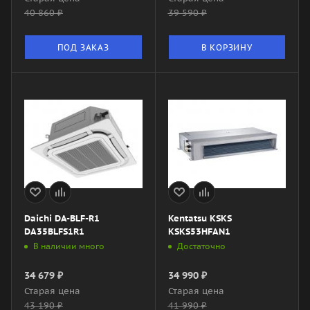
40 860
₽
39 590
₽
ПОД ЗАКАЗ
В КОРЗИНУ
Daichi DA-BLF-R1
Kentatsu KSKS
DA35BLFS1R1
KSKS53HFAN1
В наличии много
Достаточно
34 679
₽
34 990
₽
Старая цена
Старая цена
43 190
₽
41 990
₽