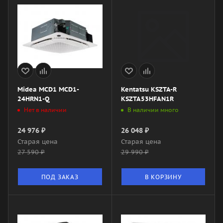
Midea MCD1 MCD1-
Kentatsu KSZTA-R
24HRN1-Q
KSZTA53HFAN1R
Нет в наличии
В наличии много
24 976
₽
26 048
₽
Старая цена
Старая цена
27 590
₽
29 990
₽
ПОД ЗАКАЗ
В КОРЗИНУ