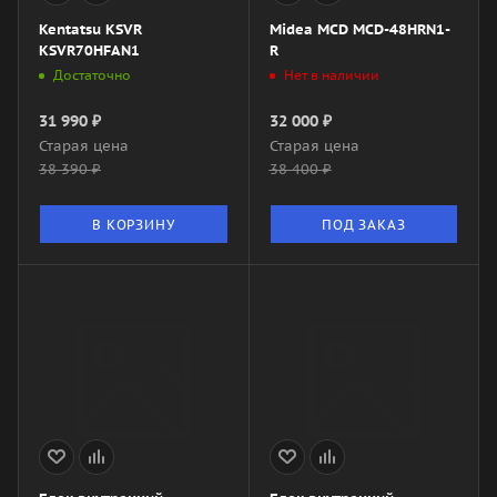
Kentatsu KSVR
Midea MCD MCD-48HRN1-
KSVR70HFAN1
R
Достаточно
Нет в наличии
31 990
₽
32 000
₽
Старая цена
Старая цена
38 390
₽
38 400
₽
В КОРЗИНУ
ПОД ЗАКАЗ