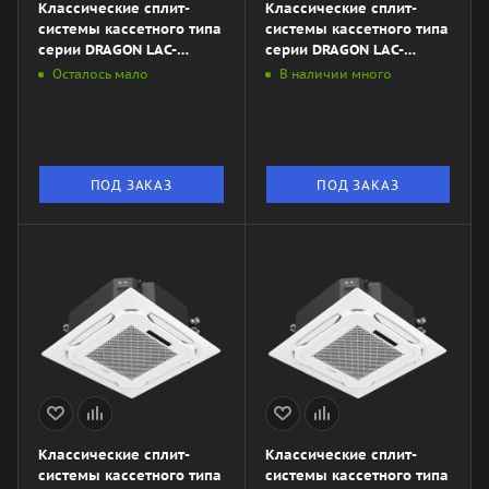
Классические сплит-
Классические сплит-
системы кассетного типа
системы кассетного типа
серии DRAGON LAC-
серии DRAGON LAC-
DR165HP.C01\/S\/Pan DR-
DR140HP.C01\/S\/Pan DR-
Осталось мало
В наличии много
4LY\/LAC-DR165HP.01\/U
4LY\/LAC-DR140HP.01\/U
ПОД ЗАКАЗ
ПОД ЗАКАЗ
Классические сплит-
Классические сплит-
системы кассетного типа
системы кассетного типа