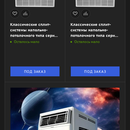
Классические сплит-
Классические сплит-
системы напольно-
системы напольно-
потолочного типа серии
потолочного типа серии
DRAGON LAC-
DRAGON LAC-
Осталось мало
Осталось мало
DR165HP.F01\/S\/LAC-
DR140HP.F01\/S\/LAC-
DR165HP.01\/U
DR140HP.01\/U
ПОД ЗАКАЗ
ПОД ЗАКАЗ