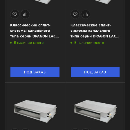
Классические сплит-
Классические сплит-
системы канального
системы канального
типа серии DRAGON LAC-
типа серии DRAGON LAC-
DR140HP.D01\/S\/LAC-
DR105HP.D01\/S\/LAC-
В наличии много
В наличии много
DR140HP.01\/U
DR105HP.01\/U
ПОД ЗАКАЗ
ПОД ЗАКАЗ