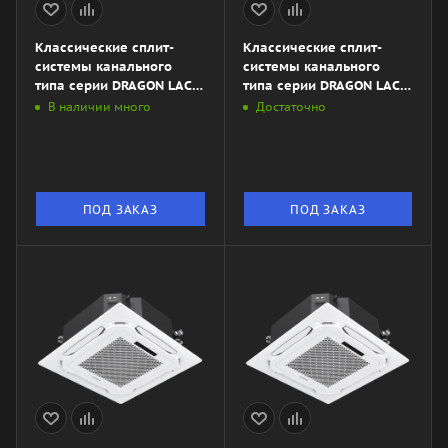
Классические сплит-
Классические сплит-
системы канального
системы канального
типа серии DRAGON LAC-
типа серии DRAGON LAC-
DR70HP.D01\/S\/LAC-
DR55HP.D01\/S\/LAC-
В наличии много
Достаточно
DR70HP.01\/U
DR55HP.01\/U
ПОД ЗАКАЗ
ПОД ЗАКАЗ