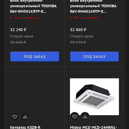
Блок внутренний
Блок внутренний
универсальный TOSHIBA
универсальный TOSHIBA
RAV-RM301KRTP-E
RAV-RM401KRTP-E
настенного типа
настенного типа
Нет в наличии
Нет в наличии
32 240
₽
32 860
₽
Старая цена
Старая цена
38 690
₽
39 440
₽
ПОД ЗАКАЗ
ПОД ЗАКАЗ
Kentatsu KSZB-R
Midea MCD MCD-24HRN1-