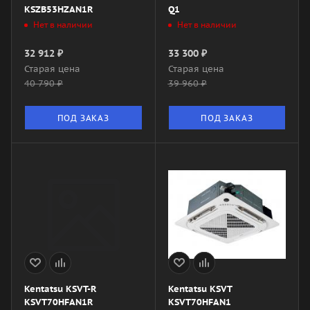
KSZB53HZAN1R
Q1
Нет в наличии
Нет в наличии
32 912
₽
33 300
₽
Старая цена
Старая цена
40 790
₽
39 960
₽
ПОД ЗАКАЗ
ПОД ЗАКАЗ
Kentatsu KSVT-R
Kentatsu KSVT
KSVT70HFAN1R
KSVT70HFAN1