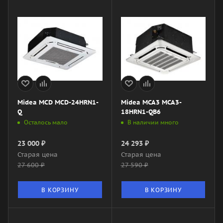
Midea MCD MCD-24HRN1-
Midea MCA3 MCA3-
Q
18HRN1-QB6
Осталось мало
В наличии много
23 000
₽
24 293
₽
Старая цена
Старая цена
27 600
₽
27 590
₽
В КОРЗИНУ
В КОРЗИНУ