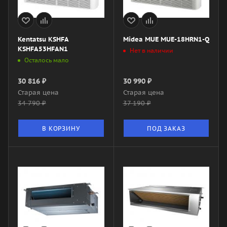
Kentatsu KSHFA
Midea MUE MUE-18HRN1-Q
KSHFA53HFAN1
Нет в наличии
Осталось мало
30 816
₽
30 990
₽
Старая цена
Старая цена
34 790
₽
37 190
₽
В КОРЗИНУ
ПОД ЗАКАЗ