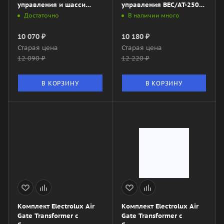
управления и шасси
управления BEC/AT-2500-
BEC/EVU-1000-4I
3M (механический)
Достаточно
В наличии много
(инверторный)
10 070
₽
10 180
₽
Старая цена
Старая цена
12 090
₽
12 220
₽
В КОРЗИНУ
В КОРЗИНУ
Комплект Electrolux Air
Комплект Electrolux Air
Gate Transformer с
Gate Transformer с