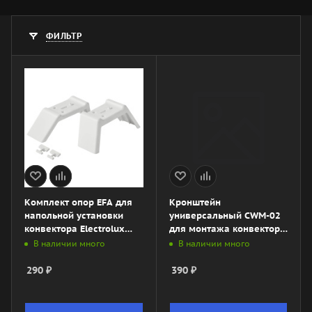
ФИЛЬТР
Комплект опор EFA для
Кронштейн
напольной установки
универсальный CWM-02
конвектора Electrolux
для монтажа конвектора
Серии А
на стену
В наличии много
В наличии много
290
₽
390
₽