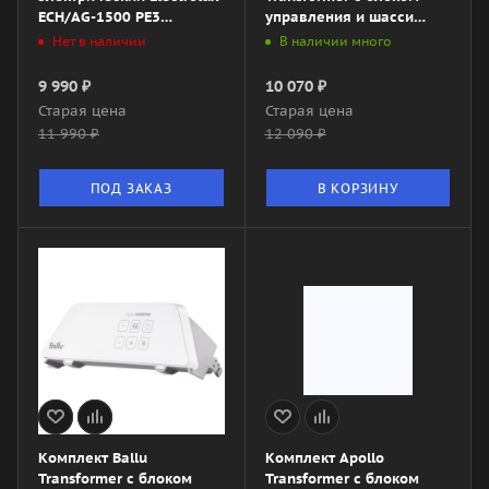
ECH/AG-1500 PE3
управления и шасси
AirPlinth
BEC/EVU-1000-4E
Нет в наличии
В наличии много
(электронный)
9 990
₽
10 070
₽
Старая цена
Старая цена
11 990
₽
12 090
₽
ПОД ЗАКАЗ
В КОРЗИНУ
Комплект Ballu
Комплект Apollo
Transformer с блоком
Transformer с блоком