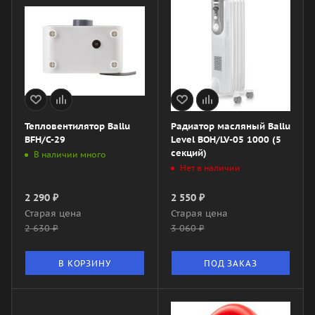
Тепловентилятор Ballu
Радиатор масляный Ballu
BFH/С-29
Level BOH/LV-05 1000 (5
секций)
В наличии много
Нет в наличии
2 290
₽
2 550
₽
Старая цена
Старая цена
2 630
₽
3 060
₽
В КОРЗИНУ
ПОД ЗАКАЗ