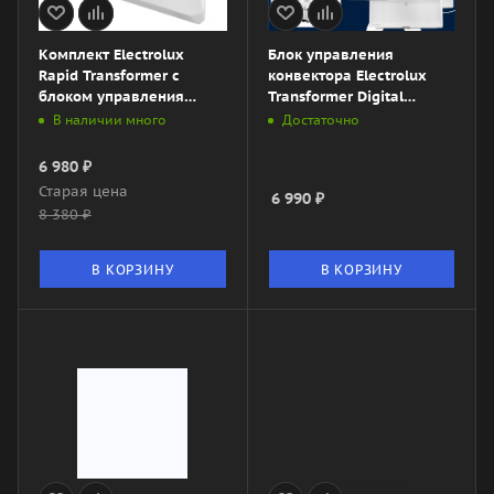
Комплект Electrolux
Блок управления
Rapid Transformer с
конвектора Electrolux
блоком управления
Transformer Digital
ECH/R-1000 T-TUM3
Inverter ECH/TUI4
В наличии много
Достаточно
(механический)
6 980
₽
Старая цена
6 990
₽
8 380
₽
В КОРЗИНУ
В КОРЗИНУ