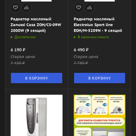
Радиатор масляный
Радиатор масляный
Zanussi Casa ZOH/CS-09W
Electrolux Sport line
2000W (9 секций)
EOH/M-5209N - 9 секций
Достаточно
В наличии много
6 190
₽
6 490
₽
Старая цена
Старая цена
7 430
₽
7 790
₽
В КОРЗИНУ
В КОРЗИНУ