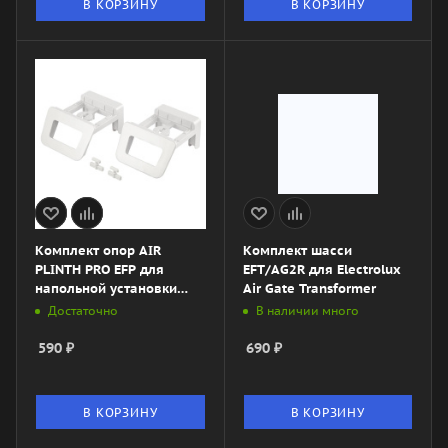
В КОРЗИНУ
В КОРЗИНУ
Комплект опор AIR
Комплект шасси
PLINTH PRO EFP для
EFT/AG2R для Electrolux
напольной установки
Air Gate Transformer
конвектора AIR PLINTH
Достаточно
В наличии много
590
₽
690
₽
В КОРЗИНУ
В КОРЗИНУ