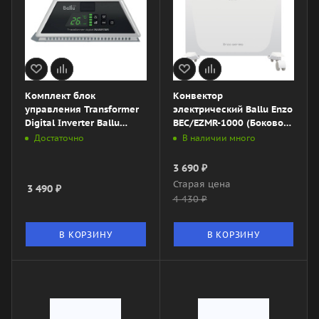
Комплект блок
Конвектор
управления Transformer
электрический Ballu Enzo
Digital Inverter Ballu
BEC/EZMR-1000 (Боковое
BCT/EVU-2.5I и модуль
управление)
Достаточно
В наличии много
HDN/WFN-02-01
3 690
₽
Старая цена
3 490
₽
4 430
₽
В КОРЗИНУ
В КОРЗИНУ