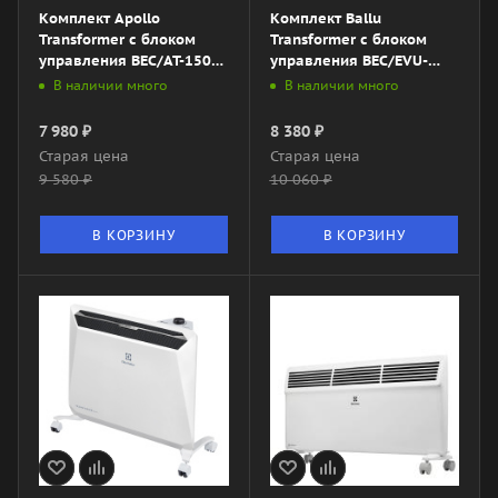
Комплект Apollo
Комплект Ballu
Transformer с блоком
Transformer с блоком
управления BEC/AT-1500-
управления BEC/EVU-
3M (механический)
1000-4E (электронный)
В наличии много
В наличии много
7 980
₽
8 380
₽
Старая цена
Старая цена
9 580
₽
10 060
₽
В КОРЗИНУ
В КОРЗИНУ