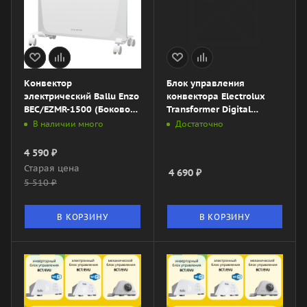
Конвектор
Блок управления
электрический Ballu Enzo
конвектора Electrolux
BEC/EZMR-1500 (Боковое
Transformer Digital
управление)
Inverter 3.1
В наличии много
Достаточно
4 590
₽
Старая цена
4 690
₽
5 510
₽
В КОРЗИНУ
В КОРЗИНУ