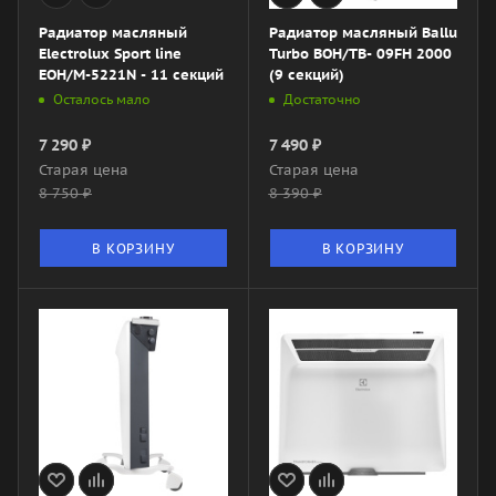
Радиатор масляный
Радиатор масляный Ballu
Electrolux Sport line
Turbo BOH/TB- 09FH 2000
EOH/M-5221N - 11 секций
(9 секций)
Осталось мало
Достаточно
7 290
₽
7 490
₽
Старая цена
Старая цена
8 750
₽
8 390
₽
В КОРЗИНУ
В КОРЗИНУ