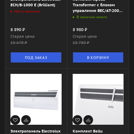
ECH/B-1000 E (Brilliant)
Transformer с блоком
управления BEC/AT-2000-
Нет в наличии
3M (механический)
В наличии много
8 890
₽
8 980
₽
Старая цена
Старая цена
10 670
₽
10 780
₽
ПОД ЗАКАЗ
В КОРЗИНУ
Электропанель Electrolux
Комплект Ballu