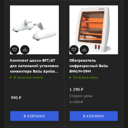
Комплект шасси BFT/AT
Обогреватель
для напольной установки
инфракрасный Ballu
конвектора Ballu Apollo
BHH/M-09M
Transformer
В наличии много
Осталось мало
1 290
₽
Старая цена
990
₽
1 430
₽
В КОРЗИНУ
В КОРЗИНУ