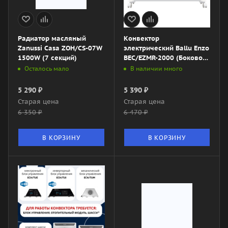
Радиатор масляный
Конвектор
Zanussi Casa ZOH/CS-07W
электрический Ballu Enzo
1500W (7 секций)
BEC/EZMR-2000 (Боковое
управление)
Осталось мало
В наличии много
5 290
₽
5 390
₽
Старая цена
Старая цена
6 350
₽
6 470
₽
В КОРЗИНУ
В КОРЗИНУ