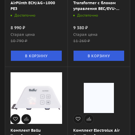
AirPlinth ECH/AG–1000
Transformer с блоком
PE3
управления BEC/EVU-
1000-4I (инверторный)
Достаточно
Достаточно
8 990
₽
9 380
₽
Старая цена
Старая цена
10 790
₽
11 260
₽
В КОРЗИНУ
В КОРЗИНУ
Комплект Ballu
Комплект Electrolux Air