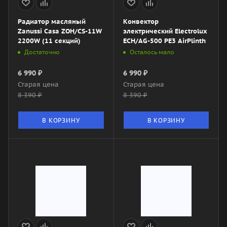
Радиатор масляный
Конвектор
Zanussi Casa ZOH/CS-11W
электрический Electrolux
2200W (11 секций)
ECH/AG-500 PE3 AirPlinth
Достаточно
Осталось мало
6 990
₽
6 990
₽
Старая цена
Старая цена
8 390
₽
8 390
₽
В КОРЗИНУ
В КОРЗИНУ