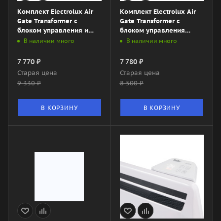
Комплект Electrolux Air
Комплект Electrolux Air
Gate Transformer с
Gate Transformer с
блоком управления и
блоком управления
шасси ECH/AG2-1000 T-
ECH/AG2-1000 T-TUM3
В наличии много
В наличии много
TUM3 (мех)
(механический)
7 770
₽
7 780
₽
Старая цена
Старая цена
9 330
₽
8 500
₽
В КОРЗИНУ
В КОРЗИНУ