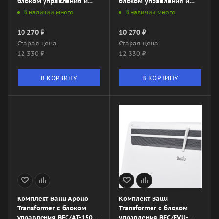
блоком управления и
блоком управления и
шасси ECH/AG2-1000 T-
шасси ECH/AG2-2000 T-
В наличии много
В наличии много
TUE4 (электр)
TUM3 (мех)
10 270
₽
10 270
₽
Старая цена
Старая цена
12 330
₽
12 330
₽
В КОРЗИНУ
В КОРЗИНУ
Комплект Ballu Apollo
Комплект Ballu
Transformer с блоком
Transformer с блоком
управления BEC/AT-1500-
управления BEC/EVU-