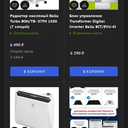
Радиатор масляный Ballu
Блок управления
Turbo BOH/TB- 07FH 1500
Transformer Digital
(7 секций)
Inverter Ballu BCT/EVU-4I
Осталось мало
В наличии много
6 490
₽
Старая цена
6 590
₽
7 190
₽
В КОРЗИНУ
В КОРЗИНУ