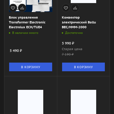
Блок управления
Конвектор
Transformer Electronic
электрический Ballu
Electrolux ECH/TUE4
BEC/HMM-2000
В наличии много
Достаточно
5 990
₽
Старая цена
5 490
₽
7 190
₽
В КОРЗИНУ
В КОРЗИНУ