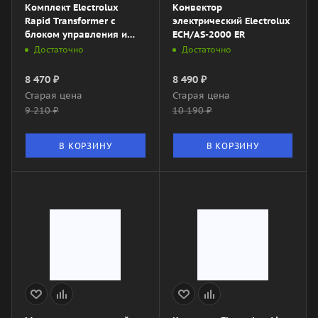
Комплект Electrolux
Конвектор
Rapid Transformer с
электрический Electrolux
блоком управления и
ECH/AS-2000 ER
шасси ECH/R-1000 T-TUM3
Достаточно
Достаточно
(механический)
8 470
₽
8 490
₽
Старая цена
Старая цена
9 210
₽
10 190
₽
В КОРЗИНУ
В КОРЗИНУ