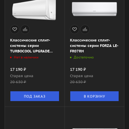
Классические сплит-
Классические сплит-
системы серии
системы серии FORZA LE-
TURBOCOOL UPGRADE
FR07RH
2023 XG-TX21RHA
Нет в наличии
Достаточно
17 190
₽
17 190
₽
Старая цена
Старая цена
20 630
₽
20 630
₽
ПОД ЗАКАЗ
В КОРЗИНУ