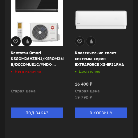
Kentatsu Omori
Классические сплит-
KSGOM26HZRN1/KSROM26HZRN1/DW22-
системы серии
B/DCCOMUS1C/YNDX-
EXTRAFORCE XG-EF21RHA
00020R
Нет в наличии
Достаточно
16 490
₽
Старая цена
Старая цена
19 790
₽
ПОД ЗАКАЗ
В КОРЗИНУ