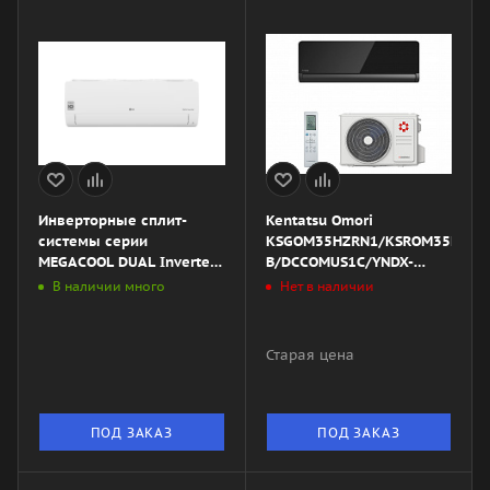
Инверторные сплит-
Kentatsu Omori
системы серии
KSGOM35HZRN1/KSROM35HZRN
MEGACOOL DUAL Inverter
B/DCCOMUS1C/YNDX-
P07EP2
00020K
В наличии много
Нет в наличии
Старая цена
ПОД ЗАКАЗ
ПОД ЗАКАЗ