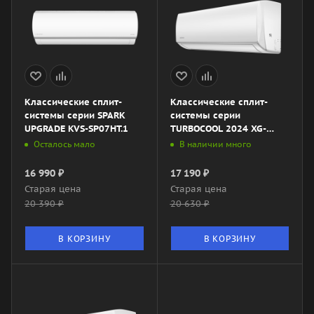
Классические сплит-
Классические сплит-
системы серии SPARK
системы серии
UPGRADE KVS-SP07HT.1
TURBOCOOL 2024 XG-
TXC21RHA
Осталось мало
В наличии много
16 990
₽
17 190
₽
Старая цена
Старая цена
20 390
₽
20 630
₽
В КОРЗИНУ
В КОРЗИНУ