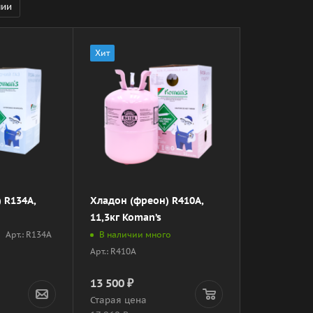
чии
Хит
 R134А,
Хладон (фреон) R410А,
11,3кг Koman’s
Арт.: R134А
В наличии много
Арт.: R410А
13 500
₽
Старая цена