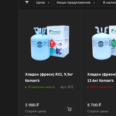
Цена
Наши предложения
В нали
Хладон (фреон) R32, 9,5кг
Хладон (фреон)
Koman’s
13.6кг Koman’s
Арт.: R32
В наличии много
Нет в наличии
5 980
₽
8 700
₽
Старая цена
Старая цена