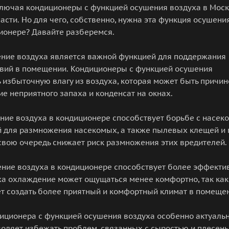
ключая кондиционеры с функцией осушения воздуха в Мос
асти. Но для чего, собственно, нужна эта функция осушени
ионере? Давайте разберемся.
ение воздуха является важной функцией для поддержания
вий в помещении. Кондиционеры с функцией осушения
 избыточную влагу из воздуха, которая может быть причин
ие неприятного запаха и конденсат на окнах.
ние воздуха в кондиционере способствует борьбе с насек
 для размножения насекомых, а также пылевых клещей и 
 свою очередь снижает риск размножения этих вредителей.
шение воздуха в кондиционере способствует более эффект
а охлаждение может ощущаться менее комфортно, так как 
т создать более приятный и комфортный климат в помещен
ционера с функцией осушения воздуха особенно актуально
воляет избежать проблем, связанных с сыростью и плесень