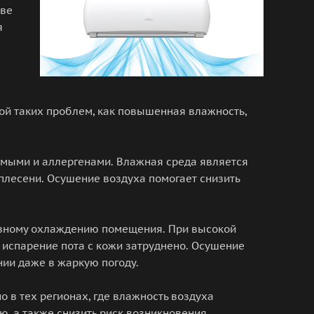
кве
я
ой таких проблем, как повышенная влажность,
омыми и аллергенами. Влажная среда является
плесени. Осушение воздуха помогает снизить
ивному охлаждению помещения. При высокой
испарение пота с кожи затруднено. Осушение
ии даже в жаркую погоду.
 в тех регионах, где влажность воздуха
ю, а также снизить риск возникновения