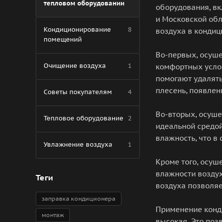
тепловом оборудовании
оборудования, в
и Московской обл
Кондиционирование
8
воздуха в кондиц
помещений
Во-первых, осуш
Очищение воздуха
1
комфортных усло
помогают удалять
плесень, появлен
Советы покупателям
4
Во-вторых, осуше
Тепловое оборудование
2
идеальной средой
влажность, что в
Увлажнение воздуха
1
Кроме того, осу
влажности воздух
Теги
воздуха позволяе
заправка кондиционера
Применение конди
монтаж
высокая. Это поз