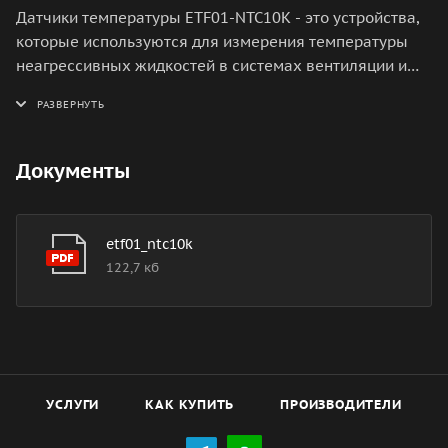
Датчики температуры ETF01-NTC10K - это устройства,
которые используются для измерения температуры
неагрессивных жидкостей в системах вентиляции и
кондиционирования, а также в системах
теплоснабжения тепловых пунктов. Они
предназначены для контроля и регулирования
температуры в различных областях применения.
Документы
etf01_ntc10k
122,7 кб
УСЛУГИ
КАК КУПИТЬ
ПРОИЗВОДИТЕЛИ