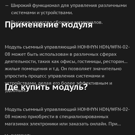
Широкий функционал для управления различными
системами и устройствами.
Применение модуля
Высокое качество сборки и материалов.
Модуль съемный управляющий HOMMYN HDN/WFN-02-
08 может быть использован в различных сферах
деятельности, таких как офисы, гостиницы, рестораны,
жилые помещения и т.д. Он позволяет значительно
упростить процесс управления системами и
устройствами, делая его более эффективным и
Где купить модуль?
удобным.
Модуль съемный управляющий HOMMYN HDN/WFN-02-
08 можно приобрести в специализированных
магазинах электроники или заказать онлайн. При
выборе магазина следует обратить внимание на