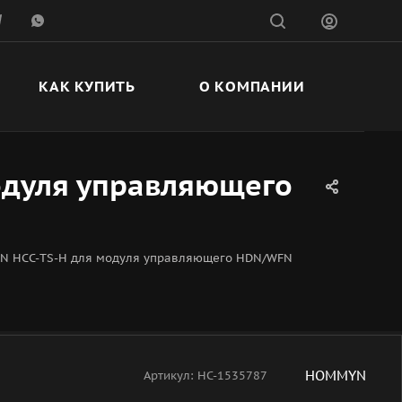
КАК КУПИТЬ
О КОМПАНИИ
одуля управляющего
N HCC-TS-H для модуля управляющего HDN/WFN
HOMMYN
Артикул:
НС-1535787