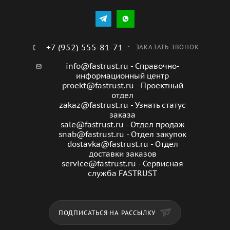
время без риска разбудить окружающих. Устройство
имеет современный дизайн и компактные размеры,
что делает его удобным для установки в любом месте
помещения. Корпус выполнен из качественных
+7 (952) 555-81-71
ЗАКАЗАТЬ ЗВОНОК
материалов, что обеспечивает долговечность и
info@fastrust.ru - Справочно-
надежность работы. Вентилятор оснащен функцией
информационный центр
автоматического регулирования скорости вращения
proekt@fastrust.ru - Проектный
лопастей, что позволяет выбрать оптимальный режим
отдел
zakaz@fastrust.ru - Узнать статус
работы в зависимости от текущих потребностей.
заказа
sale@fastrust.ru - Отдел продаж
snab@fastrust.ru - Отдел закупок
dostavka@fastrust.ru - Отдел
доставки заказов
service@fastrust.ru - Сервисная
служба FASTRUST
ПОДПИСАТЬСЯ НА РАССЫЛКУ