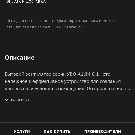
ОПЛАТА И ДОСТАВКА
Цена действительна только для интернет-магазина и может
отличаться от цен в розничных магазинах
Описание
Бытовой вентилятор серии УВО-A16М-С-1 - это
надежное и эффективное устройство для создания
комфортных условий в помещении. Он предназначен
для использования в жилых и офисных помещениях,
где требуется обеспечить циркуляцию воздуха и
снизить уровень влажности. Вентилятор оснащен
мощным двигателем, который обеспечивает высокую
производительность и низкий уровень шума при
работе. Это позволяет использовать его даже в ночное
УСЛУГИ
КАК КУПИТЬ
ПРОИЗВОДИТЕЛИ