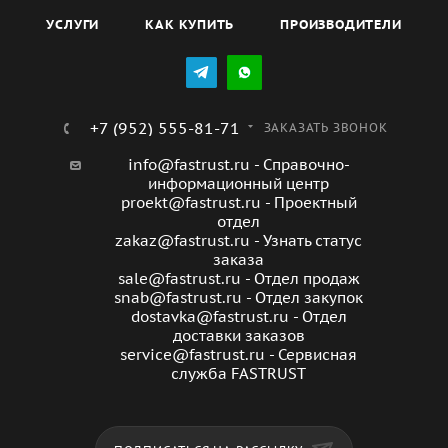
мощным двигателем, который обеспечивает высокую
скорость вращения лопастей, что позволяет быстро и
УСЛУГИ
КАК КУПИТЬ
ПРОИЗВОДИТЕЛИ
эффективно охлаждать большие площади. Кроме того,
он имеет прочную конструкцию, которая обеспечивает
долговечность и устойчивость к износу. Вентилятор
серии RSF-200M-BL также отличается низким уровнем
+7 (952) 555-81-71
ЗАКАЗАТЬ ЗВОНОК
шума, что делает его удобным для использования в
info@fastrust.ru - Справочно-
помещениях с высокими требованиями к тишине. Это
информационный центр
особенно важно для производственных цехов, где
proekt@fastrust.ru - Проектный
шум может мешать работе персонала.
отдел
zakaz@fastrust.ru - Узнать статус
заказа
sale@fastrust.ru - Отдел продаж
snab@fastrust.ru - Отдел закупок
dostavka@fastrust.ru - Отдел
доставки заказов
service@fastrust.ru - Сервисная
служба FASTRUST