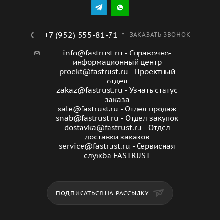
который эффективно охлаждает компоненты системы.
Кроме того, благодаря использованию качественных
материалов и современных технологий производства,
+7 (952) 555-81-71
ЗАКАЗАТЬ ЗВОНОК
вентилятор обладает длительным сроком службы и
info@fastrust.ru - Справочно-
надежностью. Вентилятор Primera SFP SFP-3008JX
информационный центр
имеет компактные размеры и легкий вес, что делает
proekt@fastrust.ru - Проектный
его удобным для установки и использования. Он также
отдел
zakaz@fastrust.ru - Узнать статус
обладает низким уровнем шума, что позволяет
заказа
использовать его в условиях, где требуется тихая
sale@fastrust.ru - Отдел продаж
работа оборудования. В целом, вентилятор Primera
snab@fastrust.ru - Отдел закупок
SFP SFP-3008JX - это надежное и эффективное
dostavka@fastrust.ru - Отдел
доставки заказов
устройство, которое поможет обеспечить стабильную
service@fastrust.ru - Сервисная
работу вашей системы и защитить ее от перегрева.
служба FASTRUST
ПОДПИСАТЬСЯ НА РАССЫЛКУ