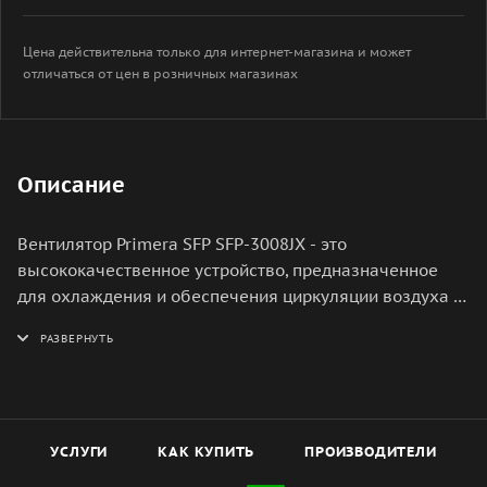
Цена действительна только для интернет-магазина и может
отличаться от цен в розничных магазинах
Описание
Вентилятор Primera SFP SFP-3008JX - это
высококачественное устройство, предназначенное
для охлаждения и обеспечения циркуляции воздуха в
различных системах. Он обладает высокой
производительностью и эффективностью, что
позволяет ему быстро и эффективно охлаждать даже
самые горячие компоненты. Вентилятор Primera SFP
SFP-3008JX оснащен мощным двигателем, который
обеспечивает высокую скорость вращения лопастей.
УСЛУГИ
КАК КУПИТЬ
ПРОИЗВОДИТЕЛИ
Это позволяет ему создавать сильный поток воздуха,