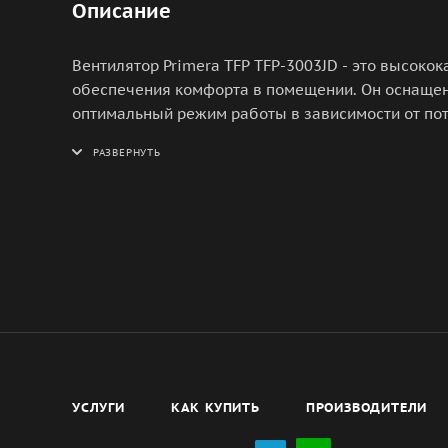
Описание
Вентилятор Primera TFP TFP-3003JD - это высоко
обеспечения комфорта в помещении. Он оснащен
оптимальный режим работы в зависимости от по
составляет 1800 оборотов в минуту, что обеспе
условиях. Вентилятор имеет компактные размеры (
удобным для переноски и установки в любом мест
обеспечивает долговечность и надежность устрой
напряжением 220 В, что делает его универсальн
также оснащен защитой от перегрева, что обеспе
Primera TFP TFP-3003JD - это надежное и эффект
условия в помещении и обеспечить оптимальную 
УСЛУГИ
КАК КУПИТЬ
ПРОИЗВОДИТЕЛИ