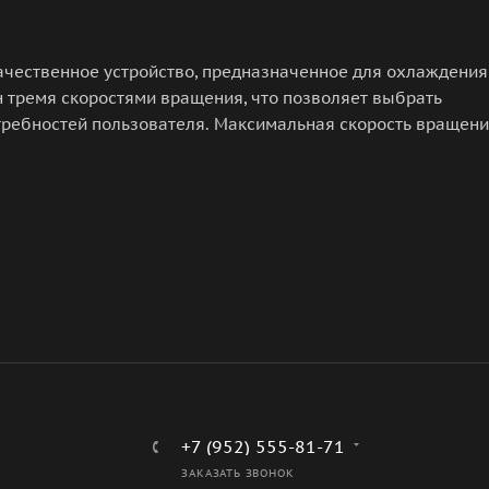
качественное устройство, предназначенное для охлаждения
 тремя скоростями вращения, что позволяет выбрать
требностей пользователя. Максимальная скорость вращен
чивает эффективное охлаждение даже в самых жарких
175x175x100 мм) и легкий вес (0,4 кг), что делает его
е. Корпус выполнен из качественного пластика, который
ства. Вентилятор работает от сети переменного тока
ым и подходящим для использования в любых условиях. Он
чивает безопасность при эксплуатации. В целом, вентилят
ивное устройство, которое поможет создать комфортные
температуру воздуха.
+7 (952) 555-81-71
ЗАКАЗАТЬ ЗВОНОК