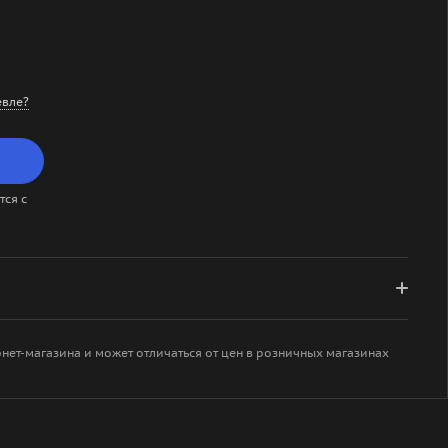
вле?
ся с
рнет-магазина и может отличаться от цен в розничных магазинах