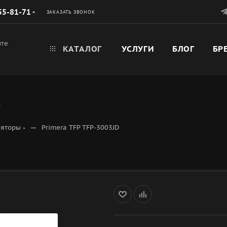
55-81-71
ЗАКАЗАТЬ ЗВОНОК
йте
КАТАЛОГ
УСЛУГИ
БЛОГ
БР
D
—
ляторы
Primera TFP TFP-3003JD