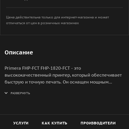
Цена действительна только для интернет-магазина и может
отличаться от цен в розничных магазинах
Описание
Primera FHP-FCT FHP-1820-FCT - это
высококачественный принтер, который обеспечивает
быструю и точную печать. Он оснащен мощным
процессором и большим объемом памяти, что
позволяет ему обрабатывать большие объемы
данных и быстро печатать документы. Максимальное
разрешение печати составляет 1200x600 dpi, что
обеспечивает высокое качество изображений и
текста. Кроме того, этот принтер поддерживает
УСЛУГИ
КАК КУПИТЬ
ПРОИЗВОДИТЕЛИ