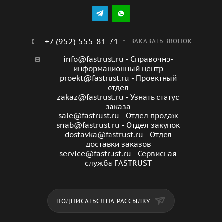
различные типы бумаги, включая глянцевую, матовую
и фотобумагу, что позволяет использовать его для
различных целей. В целом, Primera FHP-FCT FHP-1820-
FCT - это надежный и эффективный принтер, который
+7 (952) 555-81-71
ЗАКАЗАТЬ ЗВОНОК
станет незаменимым помощником в офисе или дома.
info@fastrust.ru - Справочно-
информационный центр
proekt@fastrust.ru - Проектный
отдел
zakaz@fastrust.ru - Узнать статус
заказа
sale@fastrust.ru - Отдел продаж
snab@fastrust.ru - Отдел закупок
dostavka@fastrust.ru - Отдел
доставки заказов
service@fastrust.ru - Сервисная
служба FASTRUST
ПОДПИСАТЬСЯ НА РАССЫЛКУ