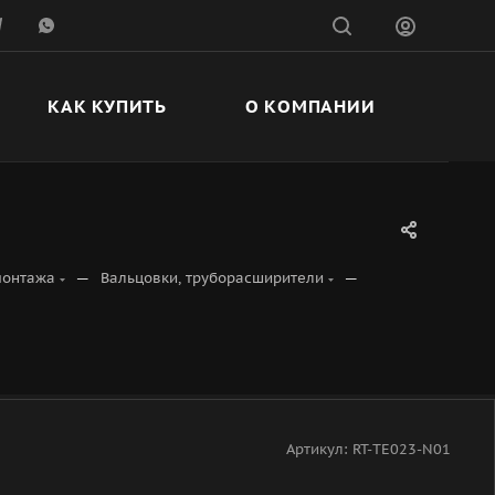
КАК КУПИТЬ
О КОМПАНИИ
—
—
монтажа
Вальцовки, труборасширители
Артикул:
RT-TE023-N01