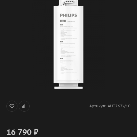
Артикул:
AUT767\/10
16 790
₽