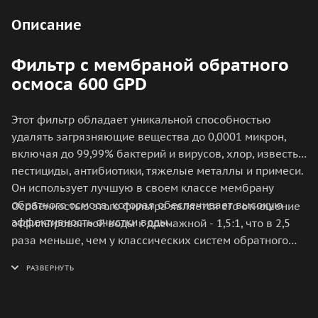
Описание
Фильтр с мембраной обратного
осмоса 600 GPD
Этот фильтр обладает уникальной способностью
удалять загрязняющие вещества до 0,0001 микрон,
включая до 99,99% бактерий и вирусов, хлор, известь,
пестициды, антибиотики, тяжелые металлы и примеси.
Он использует лучшую в своем классе мембрану
обратного осмоса, которая обеспечивает высокую
Особенностью этого фильтра является его отношение
эффективность очистки воды.
отфильтрованной воды к дренажной - 1,5:1, что в 2,5
раза меньше, чем у классических систем обратного
осмоса. Это позволяет экономить воду и снижает
нагрузку на систему водоснабжения.