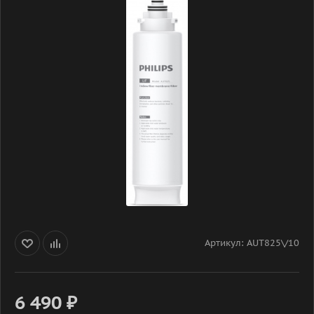
Артикул:
AUT825\/10
6 490
₽