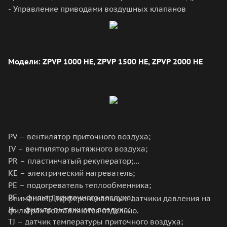
- Управление приводами воздушных клапанов
Модели: ZPVP 1000 HE, ZPVP 1500 HE, ZPVP 2000 HE
PV – вентилятор приточного воздуха;
IV – вентилятор вытяжного воздуха;
PR – пластинчатый рекуператор;
KЕ – электрический нагреватель;
PE – подогреватель теплообменника;
PF – фильтр приточного воздуха;
Внимание! Дифференциальные датчики давления на
IF – фильтр вытяжного воздуха;
фильтрах поставляются отдельно.
TJ – датчик температуры приточного воздуха;