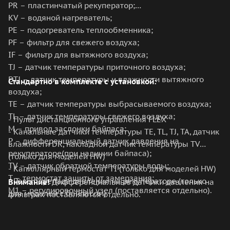
PR – пластинчатый рекуператор;
KV – водяной нагреватель;
PE – подогреватель теплообменника;
PF – фильтр для свежего воздуха;
IF – фильтр для вытяжного воздуха;
TJ – датчик температуры приточного воздуха;
DTJ – датчик температуры и влажности вытяжного
Стандартно в комплекте с установкой:
воздуха;
TE – датчик температуры выбрасываемого воздуха;
TL – датчик температуры свежего воздуха;
- Пульт дистанционного управления FLEX
М – привод заслонки байпаса;
- Канальные датчики температуры TE, TL, TJ, TA, датчик
P – дифференциальный датчик давления на
влажности DR, накладной датчик температуры TV
рекуператоре(при наличии байпаса);
(только для моделей HW)
TV – датчик обратной температуры воды;
- Капиллярный термостат TI (только для моделей HW)
T – термостат защиты от замерзания;
- Реле перепада давления на рекуператоре (только
Внимание!
Дифференциальные датчики давления на
М1 – регулировочный узел (поставляется отдельно).
для моделей с байпасом)
фильтрах поставляются отдельно.