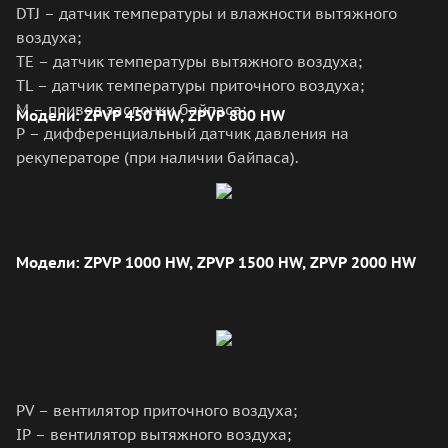
DTJ – датчик температуры и влажности вытяжного
воздуха;
TE – датчик температуры вытяжного воздуха;
TL – датчик температуры приточного воздуха;
М – привод заслонки байпаса;
Модели: ZPVP 450 HW, ZPVP 800 HW
P – дифференциальный датчик давления на
рекуператоре (при наличии байпаса).
Модели: ZPVP 1000 HW, ZPVP 1500 HW, ZPVP 2000 HW
PV – вентилятор приточного воздуха;
IP – вентилятор вытяжного воздуха;