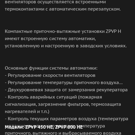
вентиляторов осуществляется встроенными
термоконтактами с автоматическим перезапуском.
Компактные приточно-вытяжные установки ZPVP H
имеют встроенную систему автоматики,
установленную и настроенную в заводских условиях.
Основные функции системы автоматики:
- Регулирование скорости вентиляторов
- Регулирование температуры приточного воздуха
- Двухуровневая защита от замерзания рекуператора
- Контроль аварийных ситуаций (пожарная
сигнализация, загрязнение фильтров, термозащита
нагревателей и т.п.)
- Контроль текущих параметров воздуха (температура
и влажность уличного воздуха, температура
Модели: ZPVP 450 HE, ZPVP 800 HE
приточного, вытяжного и выбрасываемого воздуха