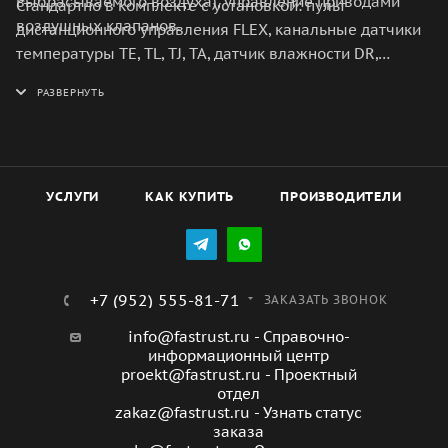
выбрасываемого воздуха), управление приводами
Стандартно в комплекте с установкой: пульт
воздушных клапанов.
дистанционного управления FLEX, канальные датчики
температуры TE, TL, TJ, TA, датчик влажности DR,
накладной датчик температуры TV (только для
моделей HW), капиллярный термостат TI (только для
моделей HW), реле перепада давления на
рекуператоре (только для моделей с байпасом).
УСЛУГИ
КАК КУПИТЬ
ПРОИЗВОДИТЕЛИ
+7 (952) 555-81-71
ЗАКАЗАТЬ ЗВОНОК
info@fastrust.ru - Справочно-
информационный центр
proekt@fastrust.ru - Проектный
отдел
zakaz@fastrust.ru - Узнать статус
заказа