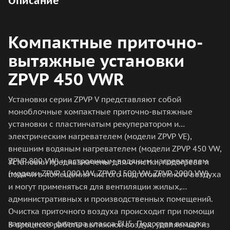
Описание
Компактные приточно-
вытяжные установки
ZPVP 450 VWR
Установки серии ZPVP V представляют собой
моноблочные компактные приточно-вытяжные
установки с пластинчатым рекуператором и
электрическим нагревателем (модели ZPVP VE),
внешним водяным нагревателем (модели ZPVP 450 VW,
ZPVP 800 VW) и встроенным водяным нагревателем
Установки предназначены для очистки, подогрева и
(модели ZPVP 1000 VW, ZPVP 1500 VW, ZPVP 2000 VW).
подачи в помещения чистого подготовленного воздуха
и могут применяться для вентиляции жилых,
административных и производственных помещений.
Очистка приточного воздуха происходит при помощи
карманного фильтра класса EU5. Подогрев воздуха
В процессе работы вытяжной воздух, удаляемый из