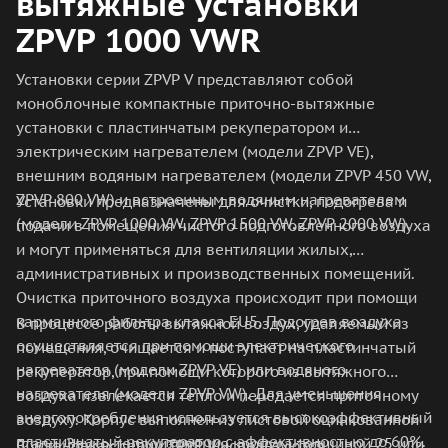
вытяжные установки
ZPVP 1000 VWR
Установки серии ZPVP V представляют собой
моноблочные компактные приточно-вытяжные
установки с пластинчатым рекуператором и
электрическим нагревателем (модели ZPVP VE),
внешним водяным нагревателем (модели ZPVP 450 VW,
ZPVP 800 VW) и встроенным водяным нагревателем
Установки предназначены для очистки, подогрева и
(модели ZPVP 1000 VW, ZPVP 1500 VW, ZPVP 2000 VW).
подачи в помещения чистого подготовленного воздуха
и могут применяться для вентиляции жилых,
административных и производственных помещений.
Очистка приточного воздуха происходит при помощи
карманного фильтра класса EU5. Подогрев воздуха
В процессе работы вытяжной воздух, удаляемый из
осуществляется при помощи электрического
помещения, очищается и поступает на пластинчатый
нагревателя (модели ZPVP VE) или водяного
рекуператор, при помощи которого из вытяжного
нагревателя (модели ZPVP VW). Для уменьшения
воздуха извлекается тепло и передается приточному
энергопотребления используется высокоэффективный
воздуху. Корпус выполнен из листовой оцинкованной
пластинчатый рекуператор с эффективностью до 60%.
стали. Звуко-теплоизоляция корпуса толщиной 25 или
В установках серии ZPVP V используются