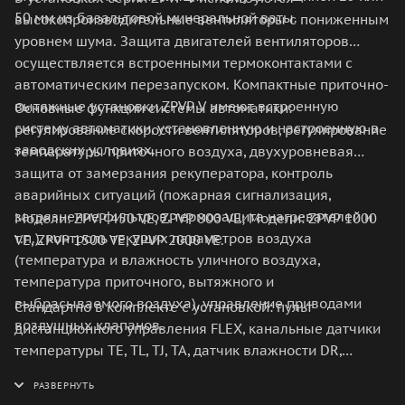
50 мм из базальтовой минеральной ваты.
высокопроизводительные вентиляторы с пониженным
уровнем шума. Защита двигателей вентиляторов
осуществляется встроенными термоконтактами с
автоматическим перезапуском. Компактные приточно-
вытяжные установки ZPVP V имеют встроенную
Основные функции системы автоматики:
систему автоматики, установленную и настроенную в
регулирование скорости вентиляторов, регулирование
заводских условиях.
температуры приточного воздуха, двухуровневая
защита от замерзания рекуператора, контроль
аварийных ситуаций (пожарная сигнализация,
загрязнение фильтров, термозащита нагревателей и
Модели: ZPVP 450 VE, ZPVP 800 VE; Модели: ZPVP 1000
т.п.), контроль текущих параметров воздуха
VE, ZPVP 1500 VE, ZPVP 2000 VE.
(температура и влажность уличного воздуха,
температура приточного, вытяжного и
выбрасываемого воздуха), управление приводами
Стандартно в комплекте с установкой: пульт
воздушных клапанов.
дистанционного управления FLEX, канальные датчики
температуры TE, TL, TJ, TA, датчик влажности DR,
накладной датчик температуры TV (только для
моделей HW), капиллярный термостат TI (только для