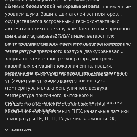
50 мм из базальтовой минеральной ваты.
высокопроизводительные вентиляторы с пониженным
уровнем шума. Защита двигателей вентиляторов
осуществляется встроенными термоконтактами с
автоматическим перезапуском. Компактные приточно-
вытяжные установки ZPVP V имеют встроенную
Основные функции системы автоматики:
систему автоматики, установленную и настроенную в
регулирование скорости вентиляторов, регулирование
заводских условиях.
температуры приточного воздуха, двухуровневая
защита от замерзания рекуператора, контроль
аварийных ситуаций (пожарная сигнализация,
загрязнение фильтров, термозащита нагревателей и
Модели: ZPVP 450 VE, ZPVP 800 VE; Модели: ZPVP 1000
т.п.), контроль текущих параметров воздуха
VE, ZPVP 1500 VE, ZPVP 2000 VE.
(температура и влажность уличного воздуха,
температура приточного, вытяжного и
выбрасываемого воздуха), управление приводами
Стандартно в комплекте с установкой: пульт
воздушных клапанов.
дистанционного управления FLEX, канальные датчики
температуры TE, TL, TJ, TA, датчик влажности DR,
накладной датчик температуры TV (только для
моделей HW), капиллярный термостат TI (только для