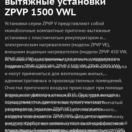
вытяжные установки
ZPVP 1500 VWL
Установки серии ZPVP V представляют собой
моноблочные компактные приточно-вытяжные
установки с пластинчатым рекуператором и
электрическим нагревателем (модели ZPVP VE),
внешним водяным нагревателем (модели ZPVP 450 VW,
ZPVP 800 VW) и встроенным водяным нагревателем
Установки предназначены для очистки, подогрева и
(модели ZPVP 1000 VW, ZPVP 1500 VW, ZPVP 2000 VW).
подачи в помещения чистого подготовленного воздуха
и могут применяться для вентиляции жилых,
административных и производственных помещений.
Очистка приточного воздуха происходит при помощи
карманного фильтра класса EU5. Подогрев воздуха
В процессе работы вытяжной воздух, удаляемый из
осуществляется при помощи электрического
помещения, очищается и поступает на пластинчатый
нагревателя (модели ZPVP VE) или водяного
рекуператор, при помощи которого из вытяжного
нагревателя (модели ZPVP VW). Для уменьшения
воздуха извлекается тепло и передается приточному
энергопотребления используется высокоэффективный
воздуху. Корпус выполнен из листовой оцинкованной
пластинчатый рекуператор с эффективностью до 60%.
стали. Звуко-теплоизоляция корпуса толщиной 25 или
В установках серии ZPVP V используются