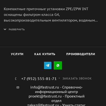
Компактные приточные установки ZPE/ZPW INT
оснащены фильтром класса G4,
высокопроизводительным вентилятором, водяным
медно-алюминиевым, или электронагревателем с
ТЭНами из нержавеющей стали. Корпус выполнен из
листовой оцинкованной стали и имеет толщину 25 мм.
Пульт Oasis – для установок с водяным нагревателем.
УСЛУГИ
КАК КУПИТЬ
ПРОИЗВОДИТЕЛИ
+7 (952) 555-81-71
ЗАКАЗАТЬ ЗВОНОК
info@fastrust.ru - Справочно-
информационный центр
proekt@fastrust.ru - Проектный
отдел
zakaz@fastrust.ru - Узнать статус