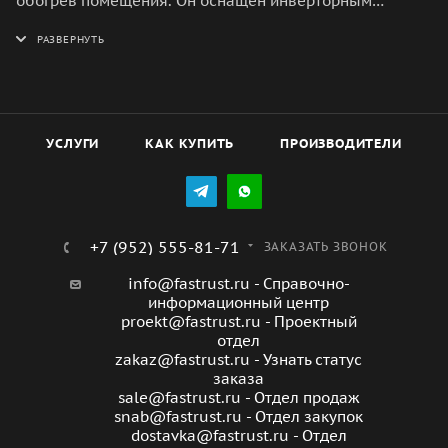
обогрев помещения. Он оснащен инверторным
компрессором, который позволяет экономить энергию
и обеспечивает плавное регулирование температуры.
Максимальная мощность охлаждения составляет 7
кВт, что позволяет быстро и эффективно охладить
помещение площадью до 70 квадратных метров.
УСЛУГИ
КАК КУПИТЬ
ПРОИЗВОДИТЕЛИ
Кондиционер также имеет функцию обогрева, которая
позволяет использовать его в холодное время года.
+7 (952) 555-81-71
ЗАКАЗАТЬ ЗВОНОК
info@fastrust.ru - Справочно-
информационный центр
proekt@fastrust.ru - Проектный
отдел
zakaz@fastrust.ru - Узнать статус
заказа
sale@fastrust.ru - Отдел продаж
snab@fastrust.ru - Отдел закупок
dostavka@fastrust.ru - Отдел