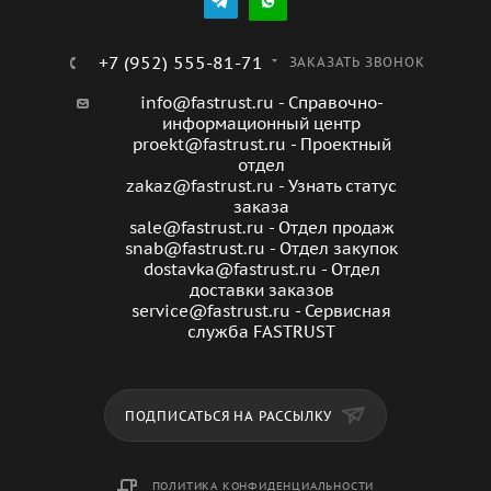
Настенный пульт управления GTC
Возможность монтажа как горизонтально, так и
+7 (952) 555-81-71
ЗАКАЗАТЬ ЗВОНОК
вертикально
info@fastrust.ru - Справочно-
Предназначена для работы как внутри помещения,
информационный центр
так и на улице (необходимо дополнительно
proekt@fastrust.ru - Проектный
предусмотреть крышу и защитный козырек)
отдел
zakaz@fastrust.ru - Узнать статус
заказа
sale@fastrust.ru - Отдел продаж
snab@fastrust.ru - Отдел закупок
dostavka@fastrust.ru - Отдел
доставки заказов
service@fastrust.ru - Сервисная
служба FASTRUST
ПОДПИСАТЬСЯ НА РАССЫЛКУ
ПОЛИТИКА КОНФИДЕНЦИАЛЬНОСТИ