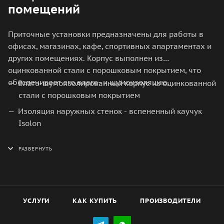
помещений
Приточные установки предназначены для работы в
офисах, магазинах, кафе, спортивных апартаментах и
других помещениях. Корпус выполнен из
оцинкованной стали с порошковым покрытием, что
обеспечивает его влаго- и шумоизоляцию.
Влаго-шумоизолированный корпус из оцинкованной
стали с порошковым покрытием
Изоляция наружных стенок - вспененный каучук
Isolon
Панельный фильтр G4 (по заказу Е11, угольный
фильтр)
Встроенный электрический нагреватель
Вентилятор с ЕС-двигателем
Датчик температуры приточного воздуха
УСЛУГИ
КАК КУПИТЬ
ПРОИЗВОДИТЕЛИ
Установка с интегрированной системой управления