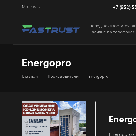
Москва
+7 (952) 5
Перед заказом уточня
наличие по телефонам
Energopro
—
—
Главная
Производители
Energopro
Energ
Energopro 