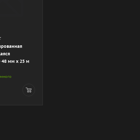
ированная
аяся
48 мм х 25 м
 много