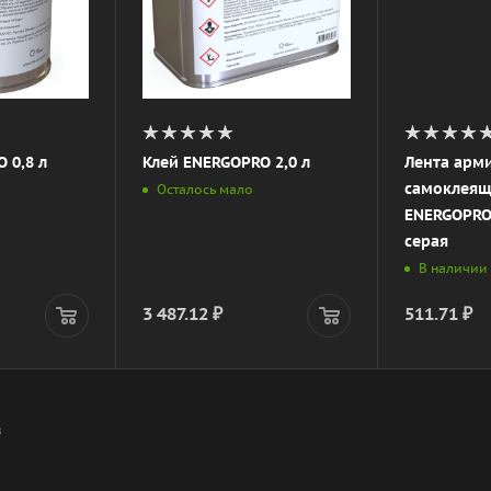
 0,8 л
Клей ENERGOPRO 2,0 л
Лента арм
самоклеящ
Осталось мало
ENERGOPRO 
серая
В наличии
3 487.12
₽
511.71
₽
В