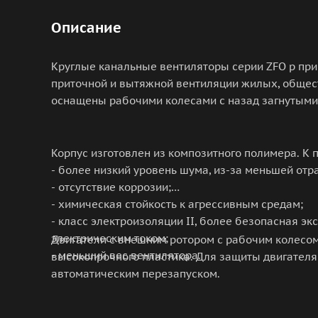
Описание
Круглые канальные вентиляторы серии ZFO p пр
приточной и вытяжной вентиляции жилых, обще
оснащены рабочими колесами с назад загнутыми
Корпус изготовлен из композитного полимера. К 
- более низкий уровень шума, из-за меньшей от
- отсутствие коррозии;
- химическая стойкость к агрессивным средам;
- класс электроизоляции II, более безопасная эк
электрическим током;
Двигатели с внешним ротором с рабочим колесом
- меньший вес вентилятора.
высокопрочного пластика. Для защиты двигателя
автоматическим перезапуском.