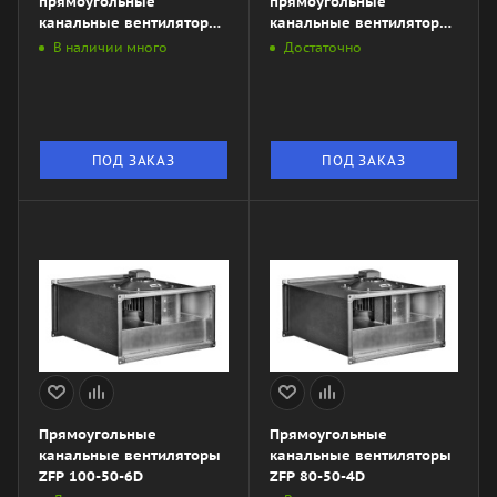
прямоугольные
прямоугольные
канальные вентиляторы
канальные вентиляторы
ZKSA 400х200-4L3
ZKSA 400х200-4L1
В наличии много
Достаточно
ПОД ЗАКАЗ
ПОД ЗАКАЗ
Прямоугольные
Прямоугольные
канальные вентиляторы
канальные вентиляторы
ZFP 100-50-6D
ZFP 80-50-4D