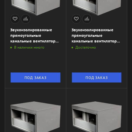
Звукоизолированные
Звукоизолированные
прямоугольные
прямоугольные
канальные вентиляторы
канальные вентиляторы
ZKSA 600х300-4L3
ZKSA 600х300-4L1
В наличии много
Достаточно
ПОД ЗАКАЗ
ПОД ЗАКАЗ