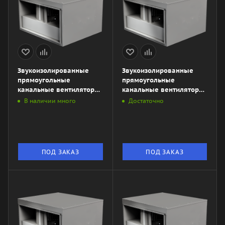
Звукоизолированные
Звукоизолированные
прямоугольные
прямоугольные
канальные вентиляторы
канальные вентиляторы
ZKSA 600х350-4L3
ZKSA 600x350-4L1
В наличии много
Достаточно
ПОД ЗАКАЗ
ПОД ЗАКАЗ