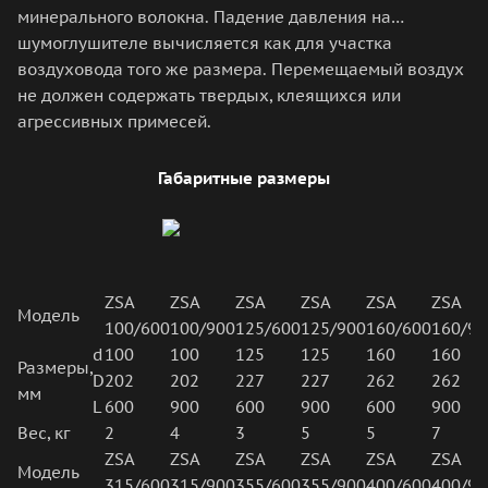
минерального волокна. Падение давления на
шумоглушителе вычисляется как для участка
воздуховода того же размера. Перемещаемый воздух
не должен содержать твердых, клеящихся или
агрессивных примесей.
Габаритные размеры
ZSA
ZSA
ZSA
ZSA
ZSA
ZSA
Модель
100/600
100/900
125/600
125/900
160/600
160/90
d
100
100
125
125
160
160
Размеры,
D
202
202
227
227
262
262
мм
L
600
900
600
900
600
900
Вес, кг
2
4
3
5
5
7
ZSA
ZSA
ZSA
ZSA
ZSA
ZSA
Модель
315/600
315/900
355/600
355/900
400/600
400/90