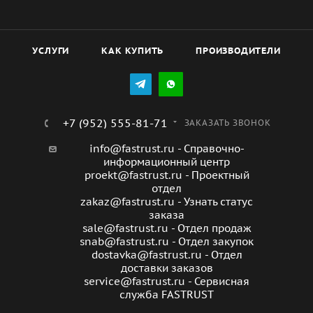
Фильтруемый воздух не должен содержать
агрессивных газов и паров. Корпус изготовлен из
оцинкованной стали. Допустимая температура
перемещаемого воздуха от –40 до +70°С. Фильтры ZFK
УСЛУГИ
КАК КУПИТЬ
ПРОИЗВОДИТЕЛИ
можно устанавливать в любом положении.
+7 (952) 555-81-71
ЗАКАЗАТЬ ЗВОНОК
info@fastrust.ru - Справочно-
информационный центр
proekt@fastrust.ru - Проектный
отдел
zakaz@fastrust.ru - Узнать статус
заказа
sale@fastrust.ru - Отдел продаж
snab@fastrust.ru - Отдел закупок
dostavka@fastrust.ru - Отдел
доставки заказов
service@fastrust.ru - Сервисная
служба FASTRUST