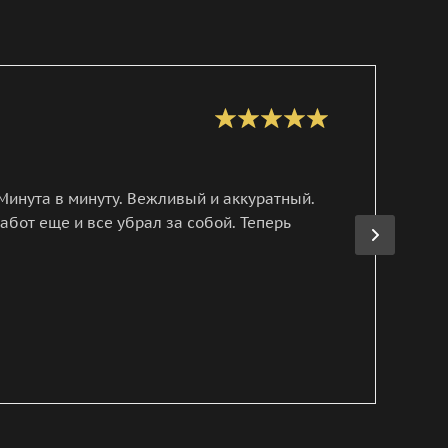
ДИ
Ев
Минута в минуту. Вежливый и аккуратный.
Я 
работ еще и все убрал за собой. Теперь
во
по