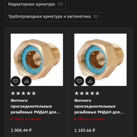
Радиаторная арматура
15
Трубопроводная арматура и автоматика
52
Фитинги
Фитинги
присоединительные
присоединительные
резьбовые РИДАН для
резьбовые РИДАН для
APT-R DN25
APT-R DN20
Нет в наличии
Нет в наличии
2 008.44
₽
1 185.66
₽