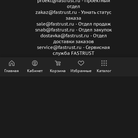
proekt@fastrust.ru - Проектный
отдел
zakaz@fastrust.ru - Узнать статус
заказа
sale@fastrust.ru - Отдел продаж
snab@fastrust.ru - Отдел закупок
dostavka@fastrust.ru - Отдел
доставки заказов
service@fastrust.ru - Сервисная
служба FASTRUST
Главная
Кабинет
Корзина
Избранные
Каталог
ПОДПИСАТЬСЯ НА РАССЫЛКУ
ПОЛИТИКА КОНФИДЕНЦИАЛЬНОСТИ
2026 © Все права защищены | Интернет-магазин FasTrust.ru |
По вопросам приобретения нашей франшизы, рекламы и
создания сайтов WhatsApp +79529533779