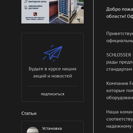
Добро пожа
области! О
Приветству
официальны
SCHLOSSER 
рады предл
Будьте в курсе наших
стандартам
акций и новостей
Компания F
которые по
ПОДПИСАТЬСЯ
оборудован
Наша коман
Статьи
соответств
надежному 
Установка