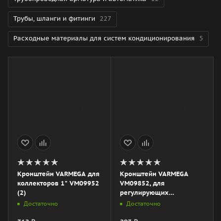
Трубы, шланги и фитинги
227
Расходные материалы для систем кондиционирования
5
Кронштейн VARMEGA для
Кронштейн VARMEGA
коллекторов 1" VM09952
VM09852, для
(2)
регулирующих
коллекторов серии
Достаточно
Достаточно
VM146, 1"